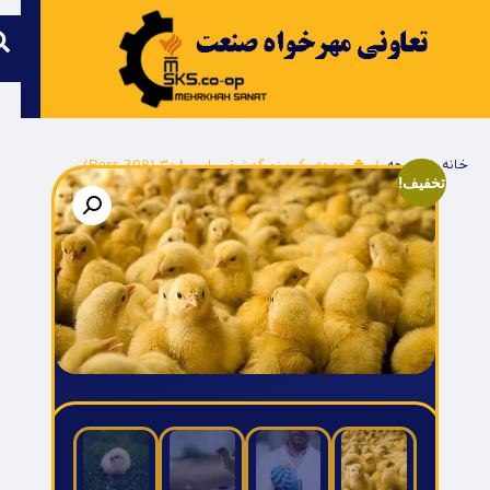
خانه
/
جوجه
/ 🐥 جوجه یکروزه گوشتی راس ۳۰۸ (Ross 308)
تخفیف!