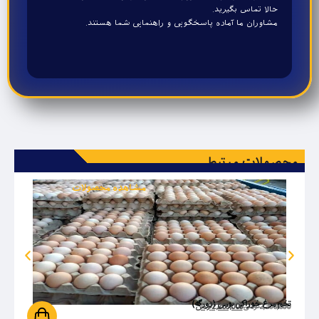
حالا تماس بگیرید.
مشاوران ما آماده پاسخگویی و راهنمایی شما هستند.
محصولات مرتبط
مشاهده محصولات
تخم مرغ خوراکی بومی (دورگه)
2,300,000
تومان
2,200,000
تومان