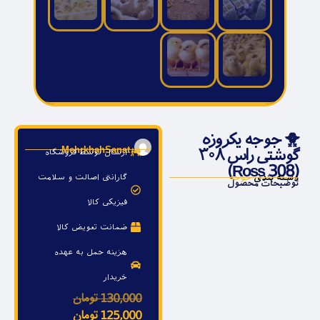
🐥 جوجه یکروزه
MehrkhahSanat
گوشتی راس ۳۰۸
ارسال توسط فروشگاه
(Ross 308)
گارانتی اصالت و سلامت
دسته بندی
جوجه
توضیحات محصول
فیزیکی کالا
ضمانت تعویض کالا
هزینه حمل به عهده
خریدار
130,000
تومان
125,000
تومان