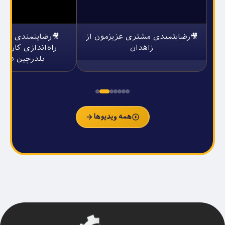
🎥رضایتمندی مشتری عزیزمون از
🎥رضایتمندی آقای
زاهدان
راه‌اندازی کارگاه
بلدرچین در ش
همه ویدیوها