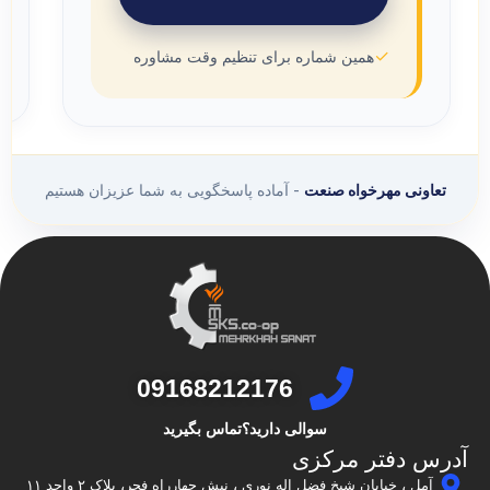
✓
همین شماره برای تنظیم وقت مشاوره
تعاونی مهرخواه صنعت
- آماده پاسخگویی به شما عزیزان هستیم
09168212176
سوالی دارید؟تماس بگیرید
آدرس دفتر مرکزی
آمل ، خیابان شیخ فضل اله نوری ، نبش چهارراه فجر، پلاک ۲ واحد ۱۱