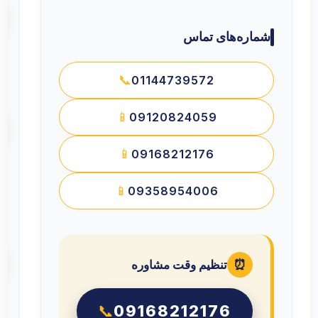
شماره‌های تماس
📞
01144739572
📱
09120824059
📱
09168212176
📱
09358954006
ن
⏰
تنظیم وقت مشاوره
📞
09168212176