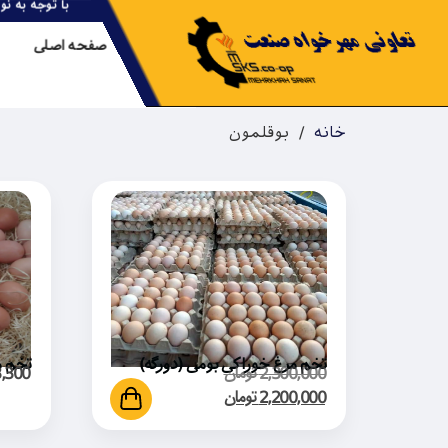
با توجه به 
صفحه اصلی
خانه
/ بوقلمون
تخم مرغ خوراکی بومی (دورگه)
تخم م
2,300,000
تومان
,300
2,200,000
تومان