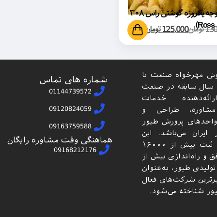
🐥 جوجه یکروزه گوشتی راس ۳۰۸
130
تومان
125,000
تومان
نی مهرخواه صنعت با
شماره های تماس
بیش از ۱۵ سال سابقه در صنعت
01144739572
ائه‌دهنده خدمات
09120824059
شاوره، طراحی و
 واحدهای پرورش طیور
09163759588
ایران می‌باشد. این
هماهنگی وقت مشاوره رایگان
مجموعه با ثبت بیش از ۱۶۰۰۰
09168212176
 و راه‌اندازی بیش از
د تولیدی طیور، به‌عنوان
برترین شرکت‌های فعال
ور شناخته می‌شود.