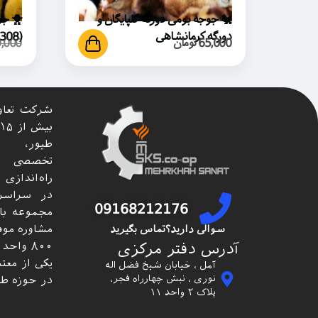
🐔 جوجه بومی دورگه گلپایگان و
دورگه کرمانشاهی
(Ross 308)
65,000
تومان
,000
شرکت تعاو
طیور، ار
تخصصی م
راه‌اندازی
در سراسر 
09168212176
مشاوره موفق
سوالی دارید؟تماس بگیرید
۸۰۰ واح
آدرس دفتر مرکزی
یکی از معت
آمل ، خیابان شیخ فضل اله
نوری ، نبش چهارراه فجر،
در حوزه طی
پلاک ۲ واحد ۱۱