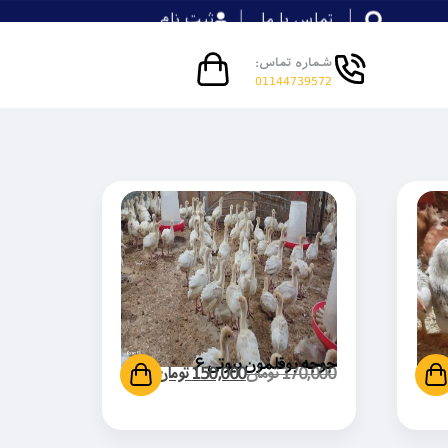
تماس با ما
ثبت نام
شماره تماس:
01144739572
جوجه بوقلمون بیوتی ۶
170,000
تومان
150,000
تومان