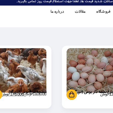
نوسانات شدید قیمت ها، لطفا جهت استعلام قیمت روز تماس بگیرید.
فروشگاه
مقالات
درباره ما
رغ نطفه دار بومی (دورگه)
نیمچه مرغ بومی (دورگه)
13
تومان
180,000
تومان
170,000
تومان