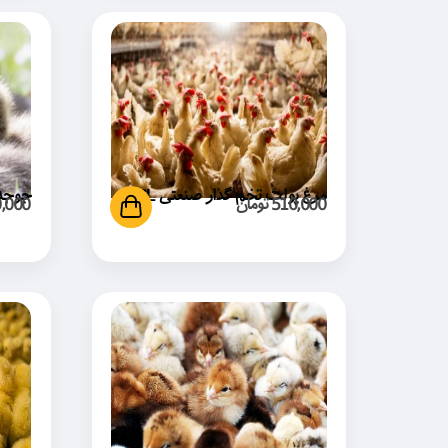
مرغ پولت تخم گذار صنعتی LSL
جوجه غاز
510,000
تومان
,000