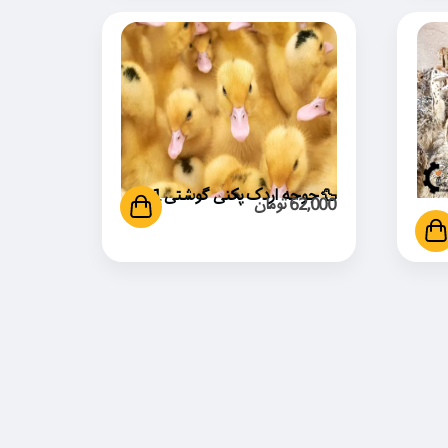
🦆 جوجه اردک پکنی گوشتی 1روزه
62,000
تومان